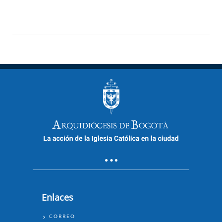
Enlaces
ENLACES
CORREO