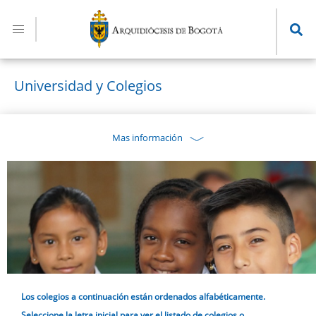
Pasar
al
contenido
principal
Universidad y Colegios
Mas información
Los colegios a continuación están ordenados alfabéticamente.
Seleccione la letra inicial para ver el listado de colegios o