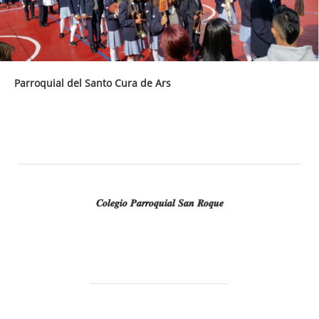
Parroquial del Santo Cura de Ars
𝑪𝒐𝒍𝒆𝒈𝒊𝒐 𝑷𝒂𝒓𝒓𝒐𝒒𝒖𝒊𝒂𝒍 𝑺𝒂𝒏 𝑹𝒐𝒒𝒖𝒆