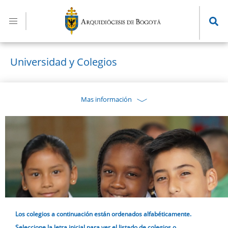
Pasar
al
contenido
principal
Universidad y Colegios
Mas información
Los colegios a continuación están ordenados alfabéticamente.
Seleccione la letra inicial para ver el listado de colegios o