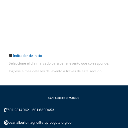
Indicador de inicio
Seleccione el día marcado para ver el evento que corresponde.
Ingrese a más detalles del evento a través de esta sección.
SAN ALBERTO MAGNO
601 2314062 - 601 6309453
psanalbertomagno@arquibogota.org.co