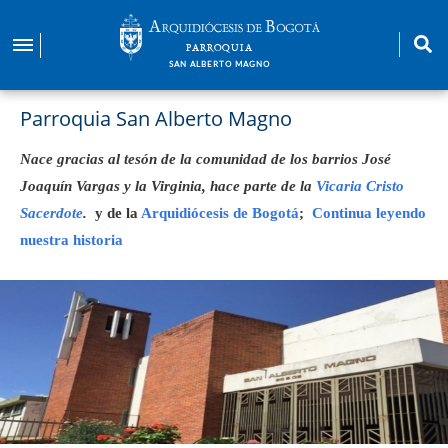
Pasar
al
PARROQUIA
contenido
SAN ALBERTO MAGNO
principal
Parroquia San Alberto Magno
Nace gracias al tesón de la comunidad de los barrios José
Joaquín Vargas y la Virginia, hace parte de la
Vicaria Cristo
Sacerdote
.
y de la
Arquidiócesis de Bogotá
;
Continua leyendo
nuestra historia