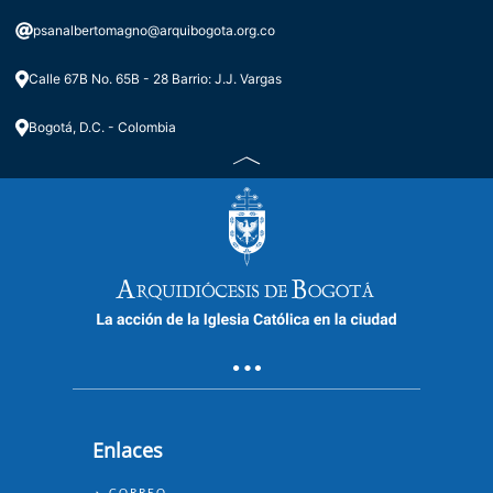
psanalbertomagno@arquibogota.org.co
Calle 67B No. 65B - 28 Barrio: J.J. Vargas
Bogotá, D.C. - Colombia
Enlaces
ENLACES
CORREO